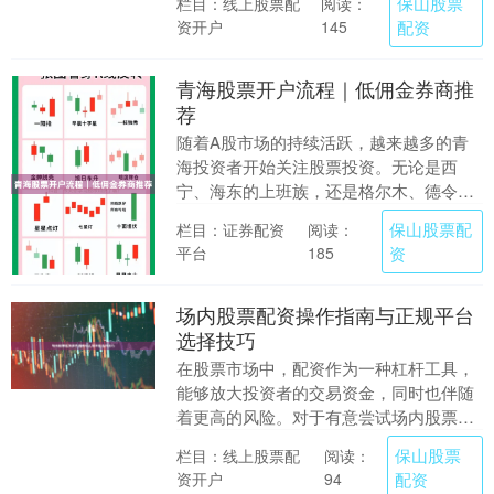
保山股票
栏目：线上股票配
阅读：
作伙伴？本文旨在....
资开户
配资
145
青海股票开户流程｜低佣金券商推
荐
随着A股市场的持续活跃，越来越多的青
海投资者开始关注股票投资。无论是西
宁、海东的上班族，还是格尔木、德令哈
的自由职业者，想要参与股市交易，首先
保山股票配
栏目：证券配资
阅读：
需要完成股票开户。....
平台
资
185
场内股票配资操作指南与正规平台
选择技巧
在股票市场中，配资作为一种杠杆工具，
能够放大投资者的交易资金，同时也伴随
着更高的风险。对于有意尝试场内股票配
资的投资者而言，掌握正确的操作方法和
保山股票
栏目：线上股票配
阅读：
选择正规平台至关....
资开户
配资
94