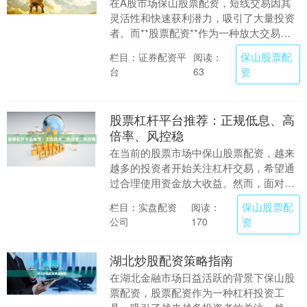
在A股市场保山股票配资，短线交易因其
灵活性和快速获利潜力，吸引了大量投资
者。而**股票配资**作为一种放大交易资
金的方式，能有效提升短线操作的收益空
保山股票配
栏目：证券配资平
阅读：
间。本文将为....
台
资
63
股票杠杆平台推荐：正规低息、高
倍率、风控稳
在当前的股票市场中保山股票配资，越来
越多的投资者开始关注杠杆交易，希望通
过合理使用资金放大收益。然而，面对众
多股票杠杆平台，如何选择一家正规、低
保山股票配
栏目：实盘配资
阅读：
息、高倍率且风控....
公司
资
170
湖北炒股配资策略指南
在湖北金融市场日益活跃的背景下保山股
票配资，股票配资作为一种杠杆投资工