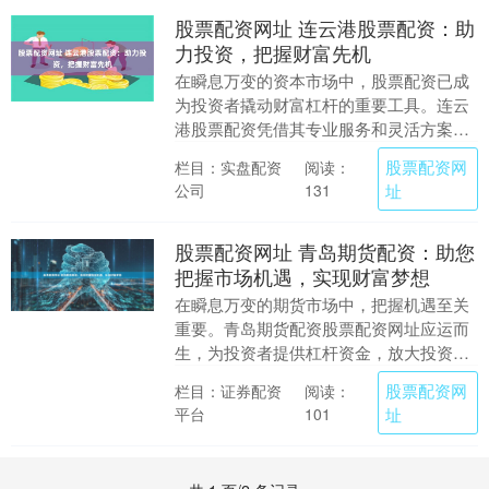
股票配资网址 连云港股票配资：助
力投资，把握财富先机
在瞬息万变的资本市场中，股票配资已成
为投资者撬动财富杠杆的重要工具。连云
港股票配资凭借其专业服务和灵活方案，
为投资者提供助力，把握财富先机。 * **
股票配资网
栏目：实盘配资
阅读：
资金门槛：....
公司
址
131
股票配资网址 青岛期货配资：助您
把握市场机遇，实现财富梦想
在瞬息万变的期货市场中，把握机遇至关
重要。青岛期货配资股票配资网址应运而
生，为投资者提供杠杆资金，放大投资收
益，助其实现财富梦想。 乐平股票配资严
股票配资网
栏目：证券配资
阅读：
格遵守监管要求....
平台
址
101