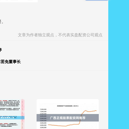
督。
文章为作者独立观点，不代表实盘配资公司观点
停
求罢免董事长