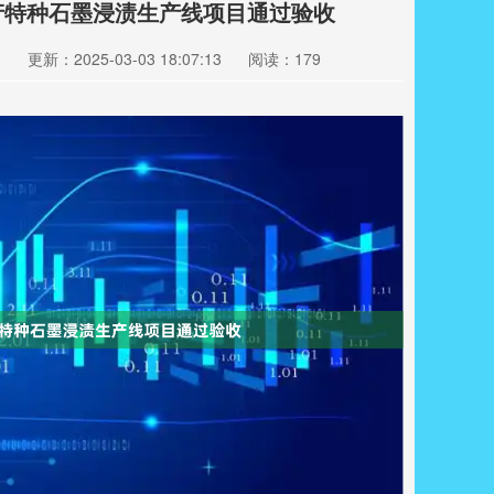
产特种石墨浸渍生产线项目通过验收
司
更新：2025-03-03 18:07:13
阅读：179