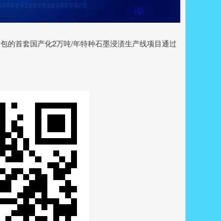
包的首套国产化2万吨/年特种石墨浸渍生产线项目通过