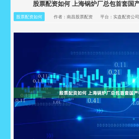
股票配资如何 上海锅炉厂总包首套国
股票配资如何
作者：南昌股票配资
平台：实盘配资公