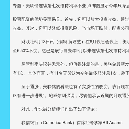
专题：美联储连续第七次维持利率不变 点阵图显示今年只降
股票配资的优势显而易见。首先，它可以放大投资收益。通
收益。其次，它可以降低投资风险。当市场下跌时，配资公
财联社6月13日讯（编辑 黄君芝）在6月议息会议上，美联
至5.50%不变。这已是该行自去年9月以来连续第七次维持利
尽管利率决议并无意外，但值得注意的是，美联储最新发布的
有1次。具体而言，有11名官员认为今年最多只降息1次，剩
至于通胀，美联储的看法也有了实质性的改变。该行现在认
略有进一步进展”。鲍威尔则强调，尽管他承认近期的月度通
对此，华尔街分析师们作出了如下评论：
联信银行（Comerica Bank）首席经济学家Bill Adams