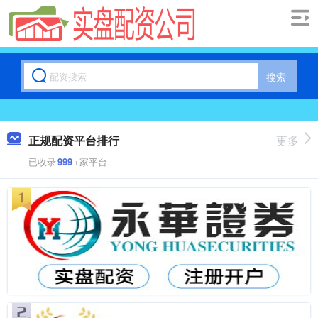
搜索
正规配资平台排行
更多
已收录
999
+家平台