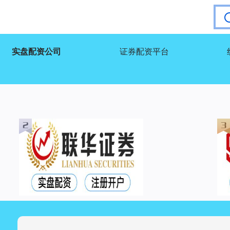
实盘配资公司
证券配资平台