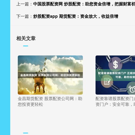
上一篇：
中国股票配资网 炒股配资：助您资金倍增，把握财富
下一篇：
炒股配资app 期货配资：资金放大，收益倍增
相关文章
金昌期货配资 股票配资公司网：助
配资靠谱股票配资门
您投资更轻松
资门户：安全可靠，