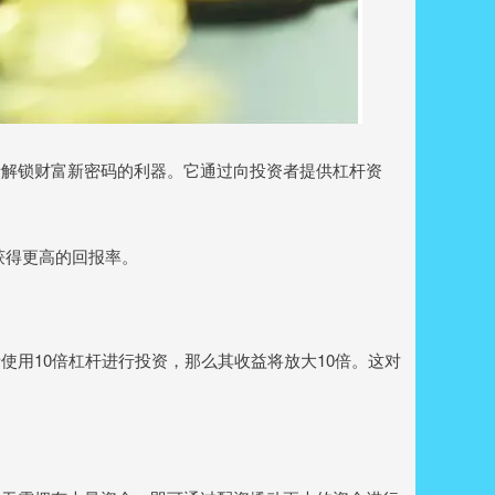
者解锁财富新密码的利器。它通过向投资者提供杠杆资
，获得更高的回报率。
使用10倍杠杆进行投资，那么其收益将放大10倍。这对