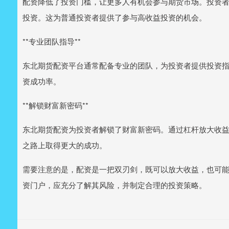
配资降低了投资门槛，让更多人有机会参与期货市场。投资
投资。这为普通投资者提供了参与高收益投资的机会。
**专业团队指导**
东北期货配资平台通常配备专业的团队，为投资者提供投资
资成功率。
**解锁财富新密码**
东北期货配资为投资者解锁了财富新密码。通过杠杆放大收
之路上取得更大的成功。
需要注意的是，配资是一把双刃剑，既可以放大收益，也可
资门户，应充分了解其风险，并制定合理的投资策略。