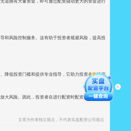
者无需拥有大量资金，即可通过配资撬动更大的资金进行
指导和风险控制服务。这有助于投资者规避风险，提高投
益、降低投资门槛和提供专业指导，它助力投资者在投资
能放大风险。因此，投资者在进行配资时配资安全炒股配
文章为作者独立观点，不代表实盘配资公司观点