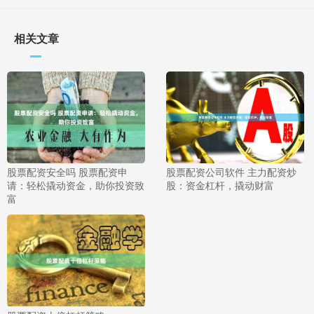
相关文章
股票配资安全吗 股票配资申
股票配资公司软件 主力配资炒
请：轻松撬动资金，助你投资致
股：资金杠杆，撬动财富
富