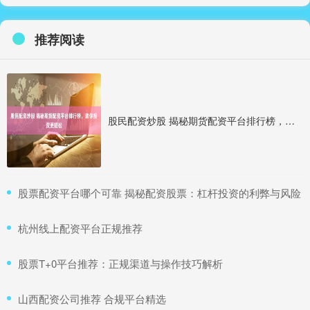
推荐阅读
股民配资炒股 揭秘期货配资平台排行榜，助你投资更轻松
​股票配资平台哪个可靠 揭秘配资股票：杠杆投资的利弊与风险
​杭州线上配资平台正规推荐
​股票T+0平台推荐：正规渠道与操作技巧解析
​山西配资公司推荐 合规平台精选