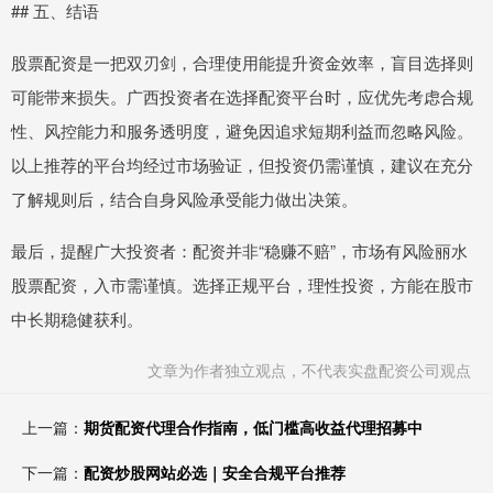
## 五、结语
股票配资是一把双刃剑，合理使用能提升资金效率，盲目选择则
可能带来损失。广西投资者在选择配资平台时，应优先考虑合规
性、风控能力和服务透明度，避免因追求短期利益而忽略风险。
以上推荐的平台均经过市场验证，但投资仍需谨慎，建议在充分
了解规则后，结合自身风险承受能力做出决策。
最后，提醒广大投资者：配资并非“稳赚不赔”，市场有风险丽水
股票配资，入市需谨慎。选择正规平台，理性投资，方能在股市
中长期稳健获利。
文章为作者独立观点，不代表实盘配资公司观点
上一篇：
期货配资代理合作指南，低门槛高收益代理招募中
下一篇：
配资炒股网站必选｜安全合规平台推荐