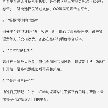
查看平台是否具备营业执照、是否接入第三方资金托管（如银行
存管）。避免选择仅通过微信、QQ等渠道宣传的平台。
2. **警惕“零利息”陷阱**
部分平台以“零利息”吸引客户，但可能通过高额管理费、账户管
理费等方式变相收费。务必在签约前明确综合成本。
3. **合理控制杠杆**
高杠杆虽能放大收益，但也会加剧亏损风险。建议新手从1-2倍杠
杆开始，逐步积累经验后再调整策略。
4. **关注用户评价**
通过百度贴吧、知乎、证券论坛等渠道了解平台口碑，警惕大量
“刷好评”或“投诉无门”的平台。